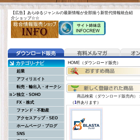
【広告】あらゆるジャンルの最新情報が全部揃う新世代情報統合紹
介ショップ☆
☆
HOME（ダウンロード販売）
起業
アフィリエイト
転売・輸出入・オークシ
ョン
独立・SOHO
商品検索（ダウンロード販売内）
FX・株式
（
1
件あります）
ファンド・不動産
アクセスアップ・SEO
ホームページ・ブログ
SNS