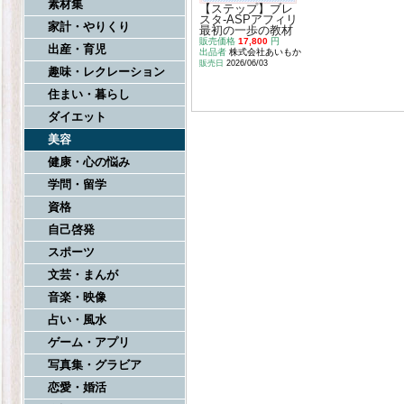
素材集
【ステップ】ブレ
スタ-ASPアフィリ
家計・やりくり
最初の一歩の教材
販売価格
17,800
円
出産・育児
出品者
株式会社あいもか
販売日
2026/06/03
趣味・レクレーション
住まい・暮らし
ダイエット
美容
健康・心の悩み
学問・留学
資格
自己啓発
スポーツ
文芸・まんが
音楽・映像
占い・風水
ゲーム・アプリ
写真集・グラビア
恋愛・婚活