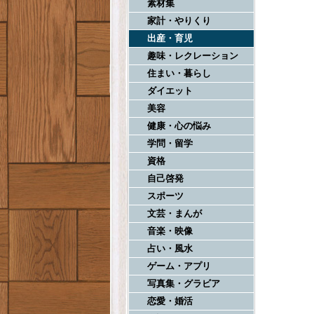
素材集
家計・やりくり
出産・育児
趣味・レクレーション
住まい・暮らし
ダイエット
美容
健康・心の悩み
学問・留学
資格
自己啓発
スポーツ
文芸・まんが
音楽・映像
占い・風水
ゲーム・アプリ
写真集・グラビア
恋愛・婚活