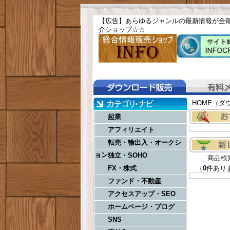
【広告】あらゆるジャンルの最新情報が全
介ショップ☆
☆
HOME（ダ
起業
アフィリエイト
転売・輸出入・オークシ
ョン
独立・SOHO
商品検
FX・株式
（
0
件あり
ファンド・不動産
アクセスアップ・SEO
ホームページ・ブログ
SNS