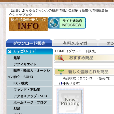
【広告】あらゆるジャンルの最新情報が全部揃う新世代情報統合紹
介ショップ☆
☆
HOME（ダウンロード販売）
起業
アフィリエイト
転売・輸出入・オークシ
ョン
独立・SOHO
商品検索（ダウンロード販売内）
FX・株式
（
1
件あります）
ファンド・不動産
アクセスアップ・SEO
ホームページ・ブログ
SNS