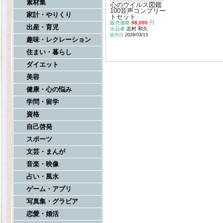
素材集
心のウイルス図鑑
100音声コンプリー
家計・やりくり
トセット
販売価格
98,000
円
出産・育児
出品者
志村 和久
販売日
2026/03/13
趣味・レクレーション
住まい・暮らし
ダイエット
美容
健康・心の悩み
学問・留学
資格
自己啓発
スポーツ
文芸・まんが
音楽・映像
占い・風水
ゲーム・アプリ
写真集・グラビア
恋愛・婚活